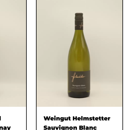
l
Weingut Helmstetter
nay
Sauvignon Blanc