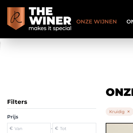
ONZE WIJNEN
O
ONZ
Filters
Kruidig
✕
Prijs
€
-
€