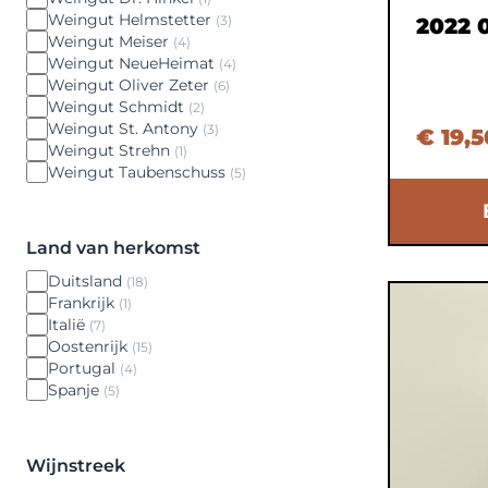
Weingut Helmstetter
(3)
2022 
Weingut Meiser
(4)
Weingut NeueHeimat
(4)
Weingut Oliver Zeter
(6)
Weingut Schmidt
(2)
Weingut St. Antony
(3)
€ 19,5
Weingut Strehn
(1)
Weingut Taubenschuss
(5)
Land van herkomst
Duitsland
(18)
Frankrijk
(1)
Italië
(7)
Oostenrijk
(15)
Portugal
(4)
Spanje
(5)
Wijnstreek