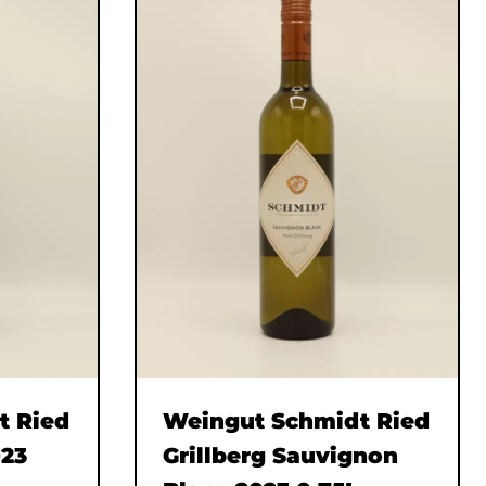
t Ried
Weingut Schmidt Ried
023
Grillberg Sauvignon