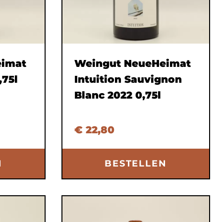
eimat
Weingut NeueHeimat
,75l
Intuition Sauvignon
Blanc 2022 0,75l
€ 22,80
N
BESTELLEN