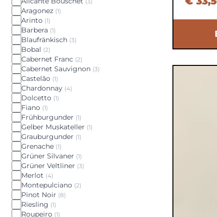
€ 33,
Alicante Bouschet
(3)
Aragonez
(1)
Arinto
(1)
Barbera
(1)
Blaufränkisch
(3)
Bobal
(2)
Cabernet Franc
(2)
Cabernet Sauvignon
(3)
Castelão
(1)
Chardonnay
(4)
Dolcetto
(1)
Fiano
(1)
Frühburgunder
(1)
Gelber Muskateller
(1)
Grauburgunder
(1)
Grenache
(1)
Grüner Silvaner
(1)
Grüner Veltliner
(3)
Merlot
(4)
Montepulciano
(2)
Pinot Noir
(8)
Riesling
(1)
Roupeiro
(1)