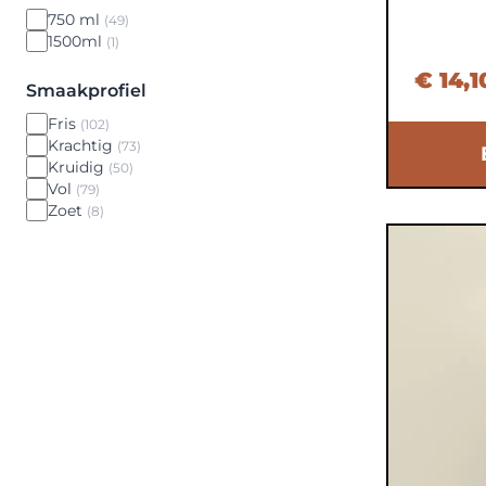
750 ml
(49)
1500ml
(1)
€ 14,1
Smaakprofiel
Fris
(102)
Krachtig
(73)
Kruidig
(50)
Vol
(79)
Zoet
(8)