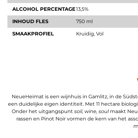
ALCOHOL PERCENTAGE
13,5%
INHOUD FLES
750 ml
SMAAKPROFIEL
Kruidig
,
Vol
NeueHeimat is een wijnhuis in Gamlitz, in de Süd
een duidelijke eigen identiteit. Met 11 hectare bi
Onder het uitgangspunt
soil, wine, soul
maakt NeueH
rassen en Pinot Noir vormen de kern van het asso
m