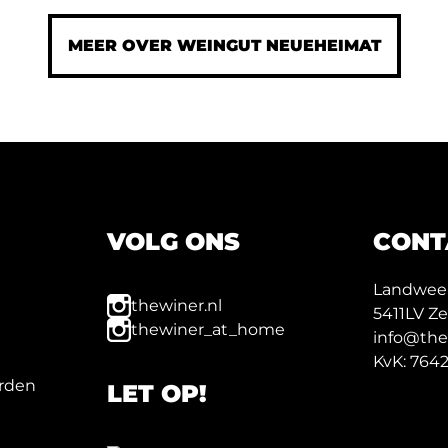
MEER OVER WEINGUT NEUEHEIMAT
VOLG ONS
CONT
Landweer
thewiner.nl
5411LV Z
thewiner_at_home
info@the
KvK: 764
rden
LET OP!