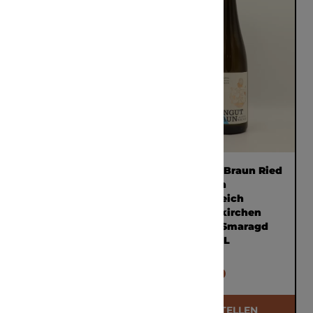
Wassererhof Ryed
Weingut Braun Ried
Chardonnay Riserva
Achleiten
2021 0,75l
Himmelreich
Weissenkirchen
Riesling Smaragd
2021 0,75L
€ 47,00
€ 64,50
BESTELLEN
BESTELLEN