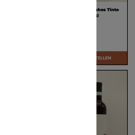
Weingut Johann
Rumo Vinhos Tinto
Donabaum Ried
2023 0,75l
Setzberg Riesling
Smaragd 2021 0,75L
€ 37,10
€ 17,50
BESTELLEN
BESTELLEN