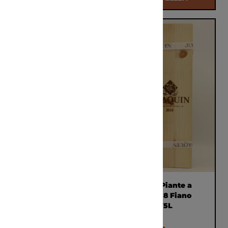
Joaquin Piante a
Joaquin Piante a
Lapio Fiano N.V.
Lapio 2018 Fiano
OHK-1 0,75L
OHK-1 0,75L