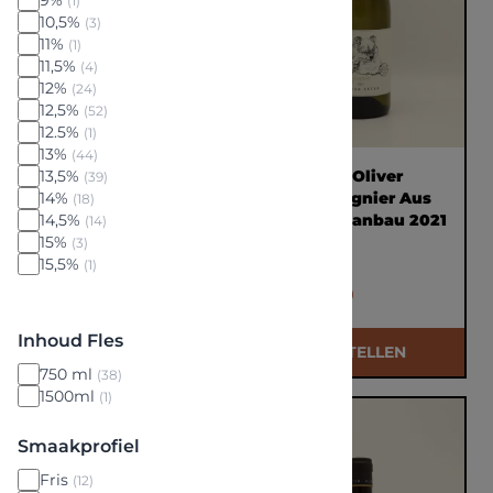
9%
(1)
10,5%
(3)
11%
(1)
11,5%
(4)
12%
(24)
12,5%
(52)
12.5%
(1)
13%
(44)
13,5%
Aurelio Garcia El
Weingut Oliver
(39)
14%
Reflejo de Mikaela
Zeter Viognier Aus
(18)
14,5%
Bobal 2022 0,75l
Versuchsanbau 2021
(14)
15%
0,75L
(3)
15,5%
(1)
€ 18,00
€ 27,70
Inhoud Fles
BESTELLEN
BESTELLEN
750 ml
(38)
1500ml
(1)
Smaakprofiel
Fris
(12)