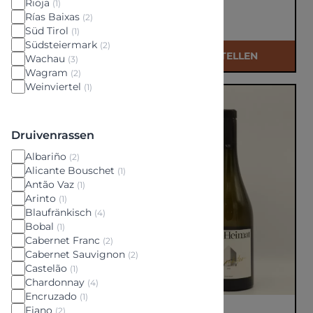
Rioja
(1)
Rías Baixas
€ 32,00
(2)
€ 51,50
Süd Tirol
(1)
Südsteiermark
(2)
BESTELLEN
BESTELLEN
Wachau
(3)
Wagram
(2)
Weinviertel
(1)
Druivenrassen
Albariño
(2)
Alicante Bouschet
(1)
Antão Vaz
(1)
Arinto
(1)
Blaufränkisch
(4)
Bobal
(1)
Cabernet Franc
(2)
Cabernet Sauvignon
(2)
Castelão
(1)
Chardonnay
(4)
Encruzado
(1)
Fiano
(2)