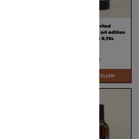
Uwe Schiefer The
Amax Limited
WineR.
Premium art edition
Grauburgunder 2021
rosé 2022 0,75L
0,75L
€ 27,25
€ 43,00
BESTELLEN
BESTELLEN