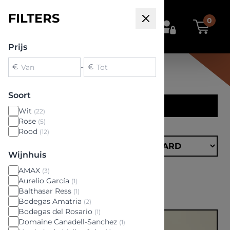
FILTERS
0
Prijs
€
-
€
Soort
FILTERS
Wit
(22)
Rose
(5)
ONZE
Rood
(12)
WIJNEN
Wijnhuis
AMAX
(3)
Aurelio García
(1)
13,5%
Wis alles
✕
Balthasar Ress
(1)
Bodegas Amatria
(2)
Bodegas del Rosario
(1)
Domaine Canadell-Sanchez
(1)