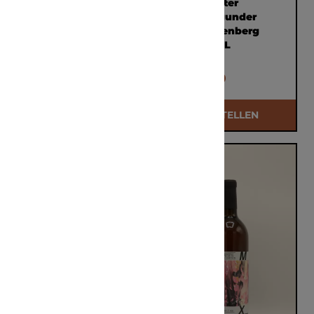
Helmstetter
Helmstetter
Spätburgunder
Frühburgunder
Bürgstadter Berg
Centgrafenberg
2020 0,75L
2017 0,75L
€ 27,00
€ 34,50
BESTELLEN
BESTELLEN