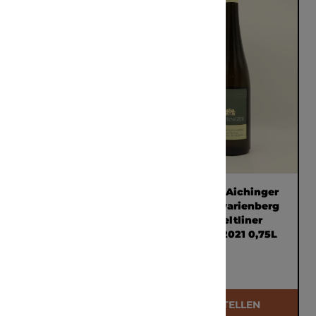
Balthasar Ress
Weingut Aichinger
Caviar 2018 0,75L
Ried Kalvarienberg
Gruner Veltliner
Reserve 2021 0,75L
€ 101,60
€ 31,50
BESTELLEN
BESTELLEN