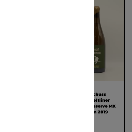
Bodegas Amatria
Weingut
Barranco Basacaiz
Taubenschuss
2023 0,75l
Grüner Veltliner
Grosse Reserve MX
alte reben 2019
0,75L