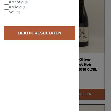
Krachtig
(17)
Kruidig
(15)
Vol
(17)
BEKIJK RESULTATEN
Weingut Oliver
Weingut Oliver
Zeter Zahir 2017
Zeter Pinot Noir
0,75L
Réserve 2018 0,75L
€ 40,00
€ 27,50
BESTELLEN
BESTELLEN