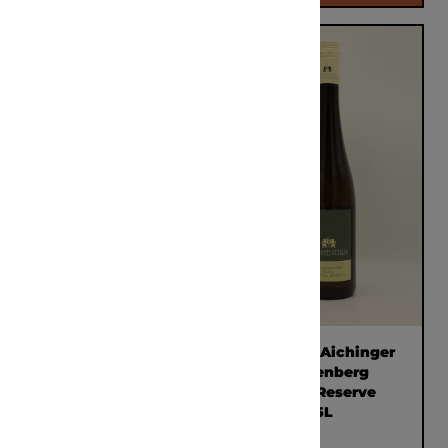
Weingut Aichinger
Weingut Aichinger
Ried Rosenberg
Ried Rosenberg
Riesling Reserve
Riesling Reserve
2021 0,75L
2020 0,75L