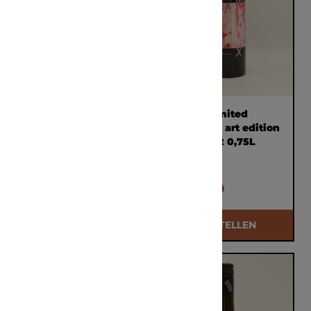
Amax Limited
Amax Limited
Platinum art edition
Platinum art edition
Grüner Veltliner
rosé 2022 0,75L
2022 0,75L
€ 76,00
€ 76,00
BESTELLEN
BESTELLEN