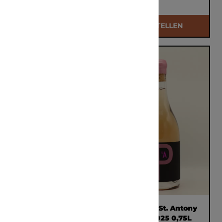
€ 63,50
€ 33,50
BESTELLEN
BESTELLEN
Weingut St. Antony
Weingut St. Antony
Paterberg GG 2021
P-Rosé 2025 0,75L