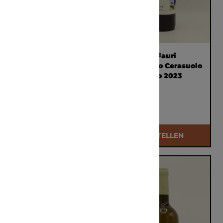
Weingut Strehn
Tenuta I Fauri
Ultra Violet 2024
Baldovino Cerasuolo
0,75l
d'Abruzzo 2023
0,75L
€ 24,00
€ 14,00
BESTELLEN
BESTELLEN