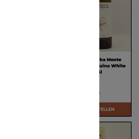
Domaine Canadell-
Malhadinha Monte
Sanchez Village
da Peceguina White
Labastida 2023
2024 0,75l
0,75l
€ 32,50
€ 20,00
BESTELLEN
BESTELLEN