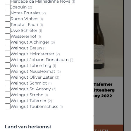
Herdade da Malhadinha Nova
(1)
Joaquin
(2)
Notas Frutales
(2)
Rumo Vinhos
(1)
Tenuta I Fauri
(1)
Uwe Schiefer
(1)
Wassererhof
(1)
Weingut Aichinger
(3)
Weingut Braun
(1)
Weingut Helmstetter
(2)
Weingut Johann Donabaum
(1)
Weingut Lahrnsteig
(1)
Weingut NeueHeimat
(2)
Weingut Oliver Zeter
(3)
Weingut Schmidt
(1)
Notas Frutales Finca
Weingut Taferner
Weingut St. Antony
(3)
Garabelos 2022
Ried Schüttenberg
Weingut Strehn
(1)
0,75L
Chardonnay 2022
Weingut Taferner
(2)
0,75L
Weingut Taubenschuss
(1)
€ 19,50
€ 35,00
Land van herkomst