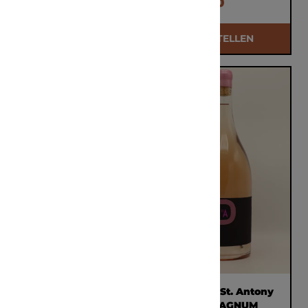
€ 135,00
€ 115,00
BESTELLEN
BESTELLEN
Bodegas del Rosario
Weingut St. Antony
El Borde Blanco
P-Rosé MAGNUM