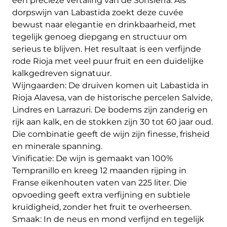
een precieze vertaling van de Sonsierra. Als
dorpswijn van Labastida zoekt deze cuvée
bewust naar elegantie en drinkbaarheid, met
tegelijk genoeg diepgang en structuur om
serieus te blijven. Het resultaat is een verfijnde
rode Rioja met veel puur fruit en een duidelijke
kalkgedreven signatuur.
Wijngaarden: De druiven komen uit Labastida in
Rioja Alavesa, van de historische percelen Salvide,
Lindres en Larrazuri. De bodems zijn zanderig en
rijk aan kalk, en de stokken zijn 30 tot 60 jaar oud.
Die combinatie geeft de wijn zijn finesse, frisheid
en minerale spanning.
Vinificatie: De wijn is gemaakt van 100%
Tempranillo en kreeg 12 maanden rijping in
Franse eikenhouten vaten van 225 liter. Die
opvoeding geeft extra verfijning en subtiele
kruidigheid, zonder het fruit te overheersen.
Smaak: In de neus en mond verfijnd en tegelijk