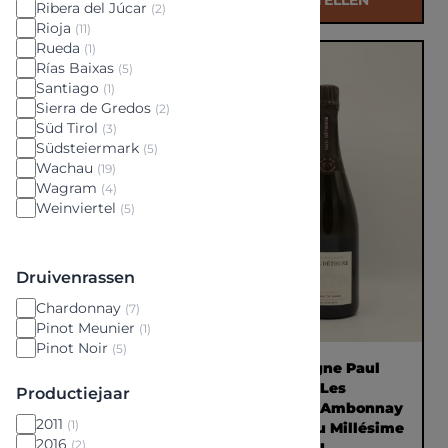
BESTELLEN
BESTELLEN
Ribera del Júcar
(2)
Rioja
(11)
Rueda
(1)
Rías Baixas
(5)
Santiago
(1)
Sierra de Gredos
(2)
Süd Tirol
(3)
Südsteiermark
(5)
Wachau
(19)
Wagram
(4)
Weinviertel
(5)
Druivenrassen
Chardonnay
(7)
Pinot Meunier
(1)
Pinot Noir
(5)
Champagne Marc
Champagne Paul
Chauvet Brut
Déthune Les
Productiejaar
Tradition N.V. 0,75L
Crayéres Ambonnay
2011
(1)
Grand Cru Millésime
2016
(2)