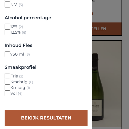
2016 0,75L
N.V.
(5)
€ 39,50
€ 99,00
Alcohol percentage
12%
(2)
BESTELLEN
BESTELLEN
12,5%
(6)
Inhoud Fles
750 ml
(8)
Smaakprofiel
Fris
(2)
Krachtig
(6)
Kruidig
(1)
Vol
(4)
BEKIJK RESULTATEN