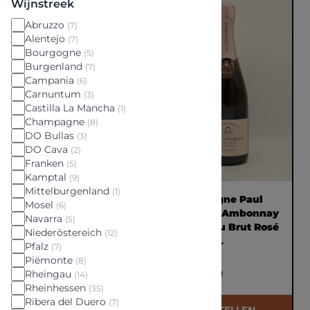
Wijnstreek
Abruzzo
(7)
Alentejo
(7)
Bourgogne
(5)
Burgenland
(7)
Campania
(6)
Carnuntum
(3)
Castilla La Mancha
(1)
Champagne
(8)
DO Bullas
(3)
DO Cava
(2)
Franken
(5)
Kamptal
(9)
Mittelburgenland
(1)
Champagne Paul
Champagne Paul
Mosel
(6)
Déthune Ambonnay
Déthune Ambonnay
Navarra
(5)
Grand Cru Extra Brut
Grand Cru Brut Rosé
Niederöstereich
(12)
N.V. 0,75L
N.V. 0,75L
Pfalz
(7)
Piëmonte
(8)
€ 59,00
€ 65,00
Rheingau
(14)
Rheinhessen
(35)
Ribera del Duero
(7)