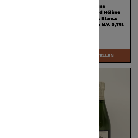
Champagne Marc
Champagne
Chauvet Millésime
Domaine d'Hélène
2016 0,75L
Blanc des Blancs
Grand Cru N.V. 0,75L
€ 52,25
€ 59,00
BESTELLEN
BESTELLEN