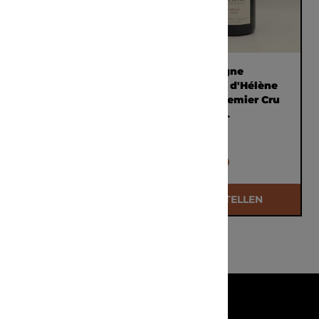
Champagne
Champagne
Domaine d'Hélène
Domaine d'Hélène
Les Avats Blanc de
Vertus Premier Cru
Blancs Grand Cru
N.V. 0,75L
'Avize' 2011 0,75l
€ 98,00
€ 62,00
BESTELLEN
BESTELLEN