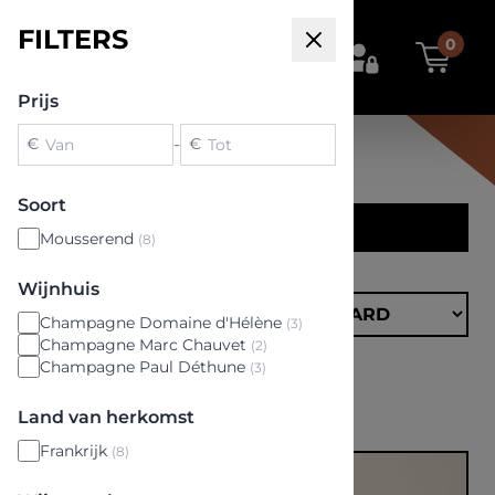
FILTERS
0
Prijs
€
-
€
Soort
FILTERS
Mousserend
(8)
ONZE
Wijnhuis
WIJNEN
Champagne Domaine d'Hélène
(3)
Champagne Marc Chauvet
(2)
Champagne Paul Déthune
(3)
Champagne
Wis alles
✕
Land van herkomst
Frankrijk
(8)